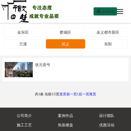

咨询热线
金东区
婺城区
金义都市新区
兰溪
武义
东阳
状元壹号
...
共1条 当前1/1页
首页
前一页
1
后一页
尾页
公司简介
案例作品
设计团队
施工工艺
热装楼盘
优惠活动