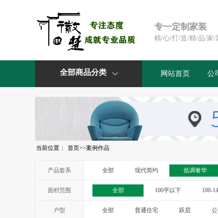
专一定制家装
精/心/打/造/精/品/家/
全部商品分类
网站首页
公

当前位置：
首页
>>
案例作品
产品套系
全部
现代简约
低调奢华
面积范围
全部
100平以下
100-1
户型
全部
普通住宅
跃层
公