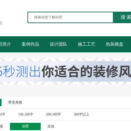
搜 
装
司简介
案例作品
设计团队
施工工艺
热装楼盘
尊贵典雅
40平
140-200平
200-300平
300平以上
寓
别墅
其他