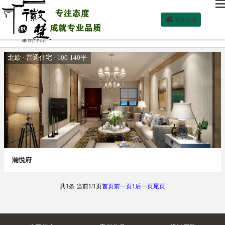

咨询热线
案例作品

北欧 · 普通住宅 · 100-140平
瀚悦府
共1条 当前1/1页
首页
前一页
1
后一页
尾页