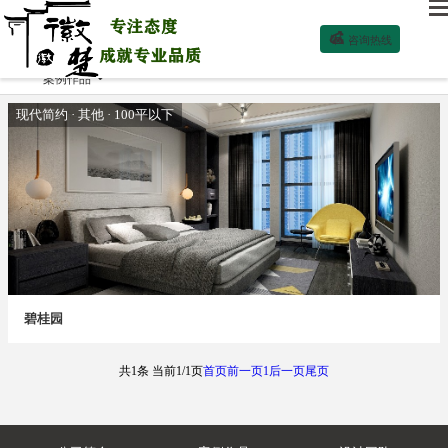

咨询热线
案例作品

现代简约 · 其他 · 100平以下
碧桂园
共1条 当前1/1页
首页
前一页
1
后一页
尾页